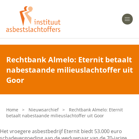
Heeft u Mesothelioom?
Men
Heeft u Asbestose?
Professionals
Rechtbank Almelo: Eternit betaalt
nabestaande milieuslachtoffer uit
Bent u arts?
Asbest en Gezondheid
Goor
Bent u werkgever of verzekeraar?
Laatste nieuws
Home
>
Nieuwsarchief
>
Rechtbank Almelo: Eternit
betaalt nabestaande milieuslachtoffer uit Goor
Onze organisatie
Het vroegere asbestbedrijf Eternit biedt 53.000 euro
Veelgestelde vragen
schadevergoeding aan de weduwnaar van de 70-jarige