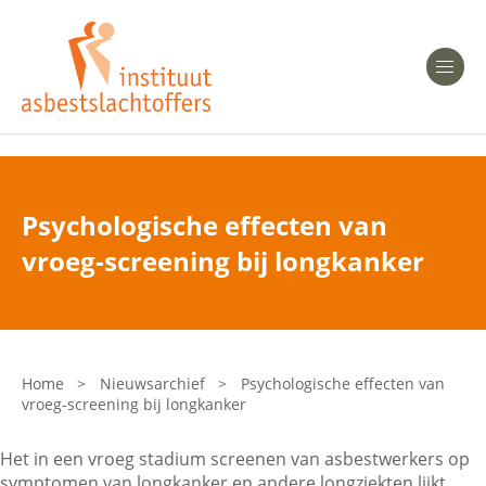
Heeft u Mesothelioom?
Men
Heeft u Asbestose?
Professionals
Psychologische effecten van
Bent u arts?
vroeg-screening bij longkanker
Asbest en Gezondheid
Bent u werkgever of verzekeraar?
Laatste nieuws
Home
>
Nieuwsarchief
>
Psychologische effecten van
vroeg-screening bij longkanker
Onze organisatie
Het in een vroeg stadium screenen van asbestwerkers op
Veelgestelde vragen
symptomen van longkanker en andere longziekten lijkt