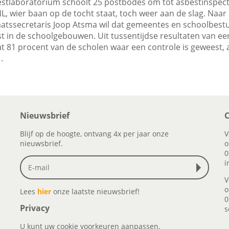
stlaboratorium schoolt 25 postbodes om tot asbestinspect
, wier baan op de tocht staat, toch weer aan de slag. Naar 
aatssecretaris Joop Atsma wil dat gemeentes en schoolbes
t in de schoolgebouwen. Uit tussentijdse resultaten van e
at 81 procent van de scholen waar een controle is geweest, 
.
Nieuwsbrief
C
Blijf op de hoogte, ontvang 4x per jaar onze
V
nieuwsbrief.
o
0
i
V
o
Lees
hier
onze laatste nieuwsbrief!
0
Privacy
s
U kunt uw cookie voorkeuren aanpassen.