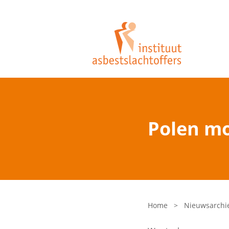
Polen mo
Home
>
Nieuwsarchi