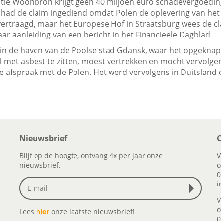
e Woonbron krijgt geen 40 miljoen euro schadevergoedin
ad de claim ingediend omdat Polen de oplevering van het 
ertraagd, maar het Europese Hof in Straatsburg wees de cl
r aanleiding van een bericht in het Financieele Dagblad.
6 in de haven van de Poolse stad Gdansk, waar het opgekna
l met asbest te zitten, moest vertrekken en mocht vervolgen
de afspraak met de Polen. Het werd vervolgens in Duitsland
Nieuwsbrief
C
Blijf op de hoogte, ontvang 4x per jaar onze
V
nieuwsbrief.
o
0
i
V
o
Lees
hier
onze laatste nieuwsbrief!
0