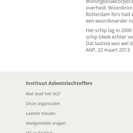
Woningbouwcorporati
overheid. Woonbron h
Rotterdam fors had v
een woordvoerder naa
Het schip lag in 200
schip bleek echter vo
Dat laatste was wel 
ANP, 22 maart 2013
Instituut Asbestslachtoffers
Wat doet het IAS?
Onze organisatie
Laatste nieuws
Veelgestelde vragen
IAS in English