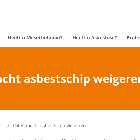
Heeft u Mesothelioom?
Heeft u Asbestose?
Profe
cht asbestschip weigere
ef
>
Polen mocht asbestschip weigeren