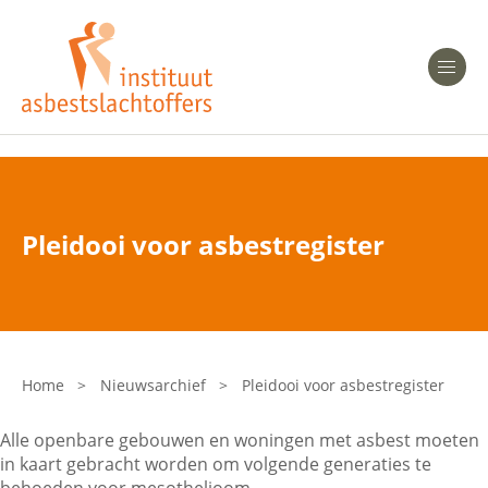
Heeft u Mesothelioom?
Men
Heeft u Asbestose?
Professionals
Pleidooi voor asbestregister
Bent u arts?
Asbest en Gezondheid
Bent u werkgever of verzekeraar?
Laatste nieuws
Home
>
Nieuwsarchief
>
Pleidooi voor asbestregister
Onze organisatie
Alle openbare gebouwen en woningen met asbest moeten
in kaart gebracht worden om volgende generaties te
Veelgestelde vragen