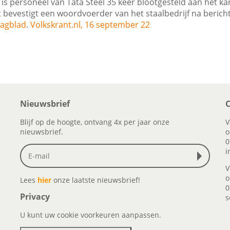
r is personeel van Tata Steel 35 keer blootgesteld aan het 
t bevestigt een woordvoerder van het staalbedrijf na berich
agblad
.
Volkskrant.nl, 16 september 22
Nieuwsbrief
C
Blijf op de hoogte, ontvang 4x per jaar onze
V
nieuwsbrief.
o
0
i
V
o
Lees
hier
onze laatste nieuwsbrief!
0
Privacy
s
U kunt uw cookie voorkeuren aanpassen.