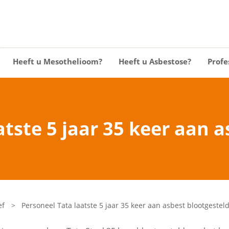
Heeft u Mesothelioom?
Heeft u Asbestose?
Profe
atste 5 jaar 35 keer aan a
ef
>
Personeel Tata laatste 5 jaar 35 keer aan asbest blootgestel