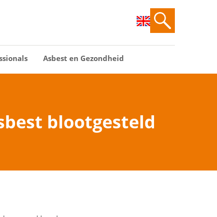
ssionals
Asbest en Gezondheid
sbest blootgesteld
d