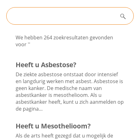
Filters
Contactgegevens
Zoeken
Nieuws
We hebben 264 zoekresultaten gevonden
Zoeken
voor ''
Algemene informatie
Heeft u Asbestose?
De ziekte asbestose ontstaat door intensief
en langdurig werken met asbest. Asbestose is
Nieuwsarchief
geen kanker. De medische naam van
asbestkanker is mesothelioom. Als u
asbestkanker heeft, kunt u zich aanmelden op
de pagina…
Heeft u Mesothelioom?
Als de arts heeft gezegd dat u mogelijk de