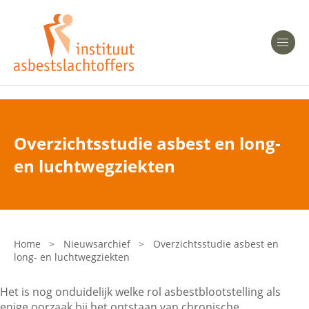
Heeft u Mesothelioom?
Men
Heeft u Asbestose?
Professionals
Overzichtsstudie asbest en long-
Bent u arts?
en luchtwegziekten
Asbest en Gezondheid
Bent u werkgever of verzekeraar?
Laatste nieuws
Home
>
Nieuwsarchief
>
Overzichtsstudie asbest en
long- en luchtwegziekten
Onze organisatie
Het is nog onduidelijk welke rol asbestblootstelling als
Veelgestelde vragen
enige oorzaak bij het ontstaan van chronische