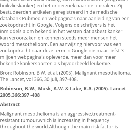
buikvlieskanker) en het onderzoek naar de oorzaken. Zij
bestudeerden artikelen geregistreerd in de medische
databank Pubmed en webpagina’s naar aanleiding van een
Contactgegevens
zoekopdracht in Google. Volgens de schrijvers is het
inmiddels alom bekend in het westen dat asbest kanker
kan veroorzaken en kennen steeds meer mensen het
Zoeken
woord mesothelioom. Een aanwijzing hiervoor was een
zoekopdracht naar deze term in Google die maar liefst 3
miljoen webpagina’s opleverde, meer dan voor meer
bekende kankersoorten als bijvoorbeeld leukemie.
Bron: Robinson, B.W. et al. (2005). Malignant mesothelioma.
The Lancet, vol 366, 30 juli, 397-408.
Robinson, B.W., Musk, A.W. & Lake, R.A. (2005). Lancet
2005.366:397 -408
Abstract
Malignant mesothelioma is an aggressive,treatment-
resistant tumour,which is increasing in frequency
throughout the world.Although the main risk factor is