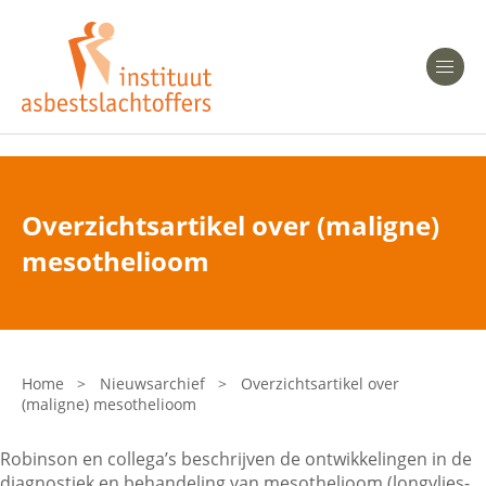
Heeft u Mesothelioom?
Men
Heeft u Asbestose?
Professionals
Overzichtsartikel over (maligne)
Bent u arts?
mesothelioom
Asbest en Gezondheid
Bent u werkgever of verzekeraar?
Laatste nieuws
Home
>
Nieuwsarchief
>
Overzichtsartikel over
(maligne) mesothelioom
Onze organisatie
Robinson en collega’s beschrijven de ontwikkelingen in de
Veelgestelde vragen
diagnostiek en behandeling van mesothelioom (longvlies-,