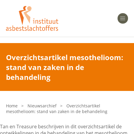
Heeft u Mesothelioom?
Men
Heeft u Asbestose?
Professionals
Overzichtsartikel mesothelioom:
stand van zaken in de
Bent u arts?
Asbest en Gezondheid
behandeling
Bent u werkgever of verzekeraar?
Laatste nieuws
Home
>
Nieuwsarchief
>
Overzichtsartikel
mesothelioom: stand van zaken in de behandeling
Onze organisatie
Tan en Treasure beschrijven in dit overzichtsartikel de
Veelgestelde vragen
ontwikkelingen in de behandeling van het mesothelioom