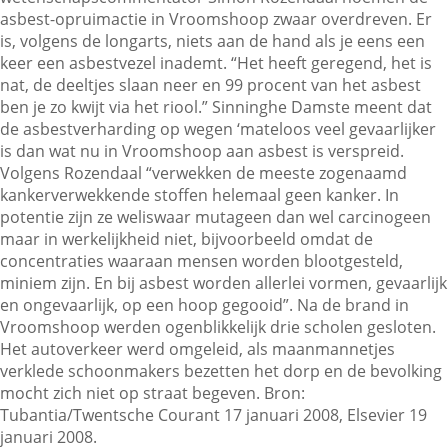
asbest-opruimactie in Vroomshoop zwaar overdreven. Er
is, volgens de longarts, niets aan de hand als je eens een
keer een asbestvezel inademt. “Het heeft geregend, het is
Contactgegevens
nat, de deeltjes slaan neer en 99 procent van het asbest
ben je zo kwijt via het riool.” Sinninghe Damste meent dat
de asbestverharding op wegen ‘mateloos veel gevaarlijker
Zoeken
is dan wat nu in Vroomshoop aan asbest is verspreid.
Volgens Rozendaal “verwekken de meeste zogenaamd
kankerverwekkende stoffen helemaal geen kanker. In
potentie zijn ze weliswaar mutageen dan wel carcinogeen
maar in werkelijkheid niet, bijvoorbeeld omdat de
concentraties waaraan mensen worden blootgesteld,
miniem zijn. En bij asbest worden allerlei vormen, gevaarlijk
en ongevaarlijk, op een hoop gegooid”. Na de brand in
Vroomshoop werden ogenblikkelijk drie scholen gesloten.
Het autoverkeer werd omgeleid, als maanmannetjes
verklede schoonmakers bezetten het dorp en de bevolking
mocht zich niet op straat begeven. Bron:
Tubantia/Twentsche Courant 17 januari 2008, Elsevier 19
januari 2008.