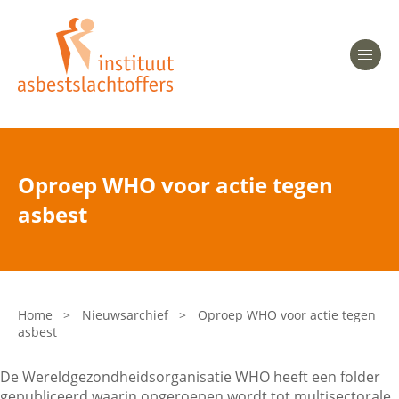
Heeft u Mesothelioom?
Men
Heeft u Asbestose?
Professionals
Oproep WHO voor actie tegen
Bent u arts?
asbest
Asbest en Gezondheid
Bent u werkgever of verzekeraar?
Laatste nieuws
Home
>
Nieuwsarchief
>
Oproep WHO voor actie tegen
asbest
Onze organisatie
De Wereldgezondheidsorganisatie WHO heeft een folder
Veelgestelde vragen
gepubliceerd waarin opgeroepen wordt tot multisectorale