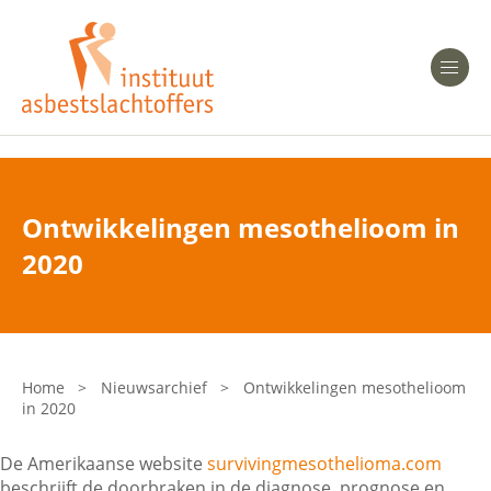
Heeft u Mesothelioom?
Men
Heeft u Asbestose?
Professionals
Ontwikkelingen mesothelioom in
Bent u arts?
2020
Asbest en Gezondheid
Bent u werkgever of verzekeraar?
Laatste nieuws
Home
>
Nieuwsarchief
>
Ontwikkelingen mesothelioom
in 2020
Onze organisatie
De Amerikaanse website
survivingmesothelioma.com
Veelgestelde vragen
beschrijft de doorbraken in de diagnose, prognose en