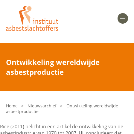
Heeft u Mesothelioom?
Men
Heeft u Asbestose?
Professionals
Ontwikkeling wereldwijde
Bent u arts?
asbestproductie
Asbest en Gezondheid
Bent u werkgever of verzekeraar?
Laatste nieuws
Home
>
Nieuwsarchief
>
Ontwikkeling wereldwijde
asbestproductie
Onze organisatie
Rice (2011) belicht in een artikel de ontwikkeling van de
Veelgestelde vragen
asbestindustrie van 1970 tot 2007. Hij concludeert dat