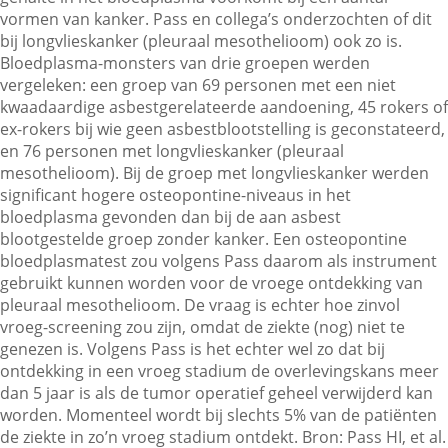
vormen van kanker. Pass en collega’s onderzochten of dit
bij longvlieskanker (pleuraal mesothelioom) ook zo is.
Bloedplasma-monsters van drie groepen werden
Contactgegevens
vergeleken: een groep van 69 personen met een niet
kwaadaardige asbestgerelateerde aandoening, 45 rokers of
ex-rokers bij wie geen asbestblootstelling is geconstateerd,
Zoeken
en 76 personen met longvlieskanker (pleuraal
mesothelioom). Bij de groep met longvlieskanker werden
significant hogere osteopontine-niveaus in het
bloedplasma gevonden dan bij de aan asbest
blootgestelde groep zonder kanker. Een osteopontine
bloedplasmatest zou volgens Pass daarom als instrument
gebruikt kunnen worden voor de vroege ontdekking van
pleuraal mesothelioom. De vraag is echter hoe zinvol
vroeg-screening zou zijn, omdat de ziekte (nog) niet te
genezen is. Volgens Pass is het echter wel zo dat bij
ontdekking in een vroeg stadium de overlevingskans meer
dan 5 jaar is als de tumor operatief geheel verwijderd kan
worden. Momenteel wordt bij slechts 5% van de patiënten
de ziekte in zo’n vroeg stadium ontdekt. Bron: Pass HI, et al.