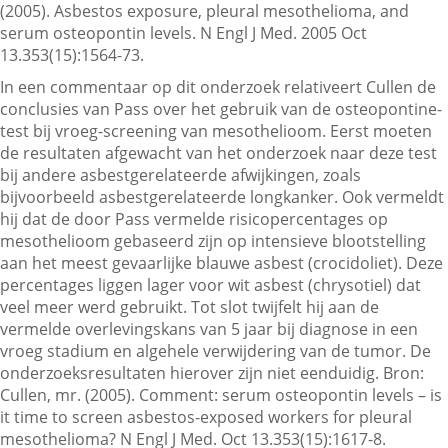
(2005). Asbestos exposure, pleural mesothelioma, and
serum osteopontin levels. N Engl J Med. 2005 Oct
13.353(15):1564-73.
In een commentaar op dit onderzoek relativeert Cullen de
conclusies van Pass over het gebruik van de osteopontine-
test bij vroeg-screening van mesothelioom. Eerst moeten
de resultaten afgewacht van het onderzoek naar deze test
bij andere asbestgerelateerde afwijkingen, zoals
bijvoorbeeld asbestgerelateerde longkanker. Ook vermeldt
hij dat de door Pass vermelde risicopercentages op
mesothelioom gebaseerd zijn op intensieve blootstelling
aan het meest gevaarlijke blauwe asbest (crocidoliet). Deze
percentages liggen lager voor wit asbest (chrysotiel) dat
veel meer werd gebruikt. Tot slot twijfelt hij aan de
vermelde overlevingskans van 5 jaar bij diagnose in een
vroeg stadium en algehele verwijdering van de tumor. De
onderzoeksresultaten hierover zijn niet eenduidig. Bron:
Cullen, mr. (2005). Comment: serum osteopontin levels – is
it time to screen asbestos-exposed workers for pleural
mesothelioma? N Engl J Med. Oct 13.353(15):1617-8.