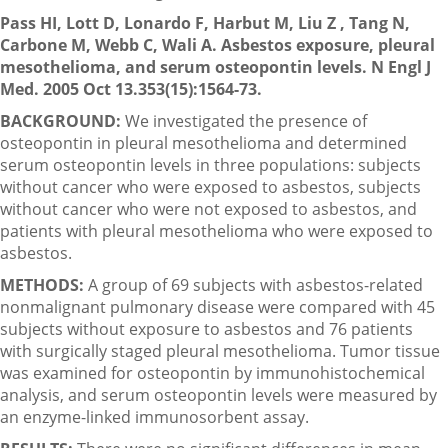
Pass HI, Lott D, Lonardo F, Harbut M, Liu Z , Tang N,
Carbone M, Webb C, Wali A. Asbestos exposure, pleural
mesothelioma, and serum osteopontin levels. N Engl J
Med. 2005 Oct 13.353(15):1564-73.
BACKGROUND:
We investigated the presence of
osteopontin in pleural mesothelioma and determined
serum osteopontin levels in three populations: subjects
without cancer who were exposed to asbestos, subjects
without cancer who were not exposed to asbestos, and
patients with pleural mesothelioma who were exposed to
asbestos.
METHODS:
A group of 69 subjects with asbestos-related
nonmalignant pulmonary disease were compared with 45
subjects without exposure to asbestos and 76 patients
with surgically staged pleural mesothelioma. Tumor tissue
was examined for osteopontin by immunohistochemical
analysis, and serum osteopontin levels were measured by
an enzyme-linked immunosorbent assay.