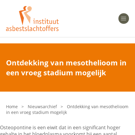
Heeft u Mesothelioom?
Men
Heeft u Asbestose?
Professionals
Ontdekking van mesothelioom in
Bent u arts?
een vroeg stadium mogelijk
Asbest en Gezondheid
Bent u werkgever of verzekeraar?
Laatste nieuws
Home
>
Nieuwsarchief
>
Ontdekking van mesothelioom
in een vroeg stadium mogelijk
Onze organisatie
Osteopontine is een eiwit dat in een significant hoger
Veelgestelde vragen
gehalte in het bloedplasma voorkomt bij een aantal