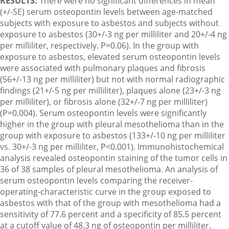
RESULTS:
There were no significant differences in mean
(+/-SE) serum osteopontin levels between age-matched
subjects with exposure to asbestos and subjects without
exposure to asbestos (30+/-3 ng per milliliter and 20+/-4 ng
per milliliter, respectively. P=0.06). In the group with
exposure to asbestos, elevated serum osteopontin levels
were associated with pulmonary plaques and fibrosis
(56+/-13 ng per milliliter) but not with normal radiographic
findings (21+/-5 ng per milliliter), plaques alone (23+/-3 ng
per milliliter), or fibrosis alone (32+/-7 ng per milliliter)
(P=0.004). Serum osteopontin levels were significantly
higher in the group with pleural mesothelioma than in the
group with exposure to asbestos (133+/-10 ng per milliliter
vs. 30+/-3 ng per milliliter, P<0.001). Immunohistochemical
analysis revealed osteopontin staining of the tumor cells in
36 of 38 samples of pleural mesothelioma. An analysis of
serum osteopontin levels comparing the receiver-
operating-characteristic curve in the group exposed to
asbestos with that of the group with mesothelioma had a
sensitivity of 77.6 percent and a specificity of 85.5 percent
at a cutoff value of 48.3 ng of osteopontin per milliliter.