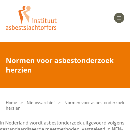
Heeft u Mesothelioom?
Men
Heeft u Asbestose?
Professionals
Normen voor asbestonderzoek
Bent u arts?
herzien
Asbest en Gezondheid
Bent u werkgever of verzekeraar?
Laatste nieuws
Home
>
Nieuwsarchief
>
Normen voor asbestonderzoek
herzien
Onze organisatie
In Nederland wordt asbestonderzoek uitgevoerd volgens
Veelgestelde vragen
gestandaardiseerde meetmethoden, vastgelegd in NEN-