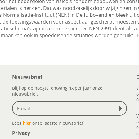
or het beoordelen van risico’s rondom gebouwen en const
ialen is herzien. Dat was noodzakelijk door wijzigingen in 
 Normalisatie-instituut (NEN) in Delft. Bovendien bleek uit
 de toetsingswaarden voor asbest aangescherpt moesten 
catieschema’s zijn daarom herzien. De NEN 2991 dient als a
, maar kan ook in spoedeisende situaties worden gebruikt.
Nieuwsbrief
C
Blijf op de hoogte, ontvang 4x per jaar onze
V
nieuwsbrief.
o
0
i
V
o
Lees
hier
onze laatste nieuwsbrief!
0
Privacy
s