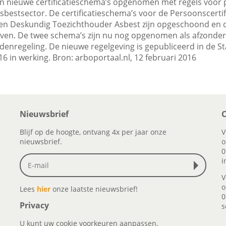
ijn nieuwe certificatieschema’s opgenomen met regels voor
asbestsector. De certificatieschema’s voor de Persoonscerti
en Deskundig Toezichthouder Asbest zijn opgeschoond en de
en. De twee schema’s zijn nu nog opgenomen als afzonderli
nregeling. De nieuwe regelgeving is gepubliceerd in de S
6 in werking. Bron: arboportaal.nl, 12 februari 2016
Nieuwsbrief
C
Blijf op de hoogte, ontvang 4x per jaar onze
V
nieuwsbrief.
o
0
i
V
o
Lees
hier
onze laatste nieuwsbrief!
0
Privacy
s
U kunt uw cookie voorkeuren aanpassen.