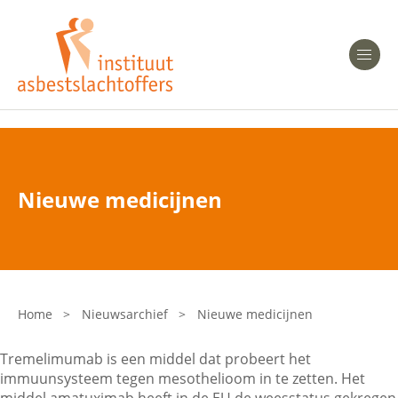
Heeft u Mesothelioom?
Men
Heeft u Asbestose?
Professionals
Nieuwe medicijnen
Bent u arts?
Asbest en Gezondheid
Bent u werkgever of verzekeraar?
Laatste nieuws
Home
>
Nieuwsarchief
>
Nieuwe medicijnen
Onze organisatie
Tremelimumab is een middel dat probeert het
immuunsysteem tegen mesothelioom in te zetten. Het
Veelgestelde vragen