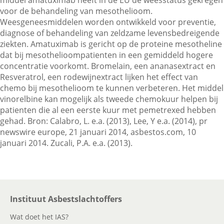
middel amatuximab heeft in de EU de weesstatus gekregen
voor de behandeling van mesothelioom.
Weesgeneesmiddelen worden ontwikkeld voor preventie,
Contactgegevens
diagnose of behandeling van zeldzame levensbedreigende
ziekten. Amatuximab is gericht op de proteine mesotheline
dat bij mesothelioompatienten in een gemiddeld hogere
concentratie voorkomt. Bromelain, een ananasextract en
Zoeken
Resveratrol, een rodewijnextract lijken het effect van
chemo bij mesothelioom te kunnen verbeteren. Het middel
vinorelbine kan mogelijk als tweede chemokuur helpen bij
patienten die al een eerste kuur met pemetrexed hebben
gehad. Bron: Calabro, L. e.a. (2013), Lee, Y e.a. (2014), pr
newswire europe, 21 januari 2014, asbestos.com, 10
januari 2014. Zucali, P.A. e.a. (2013).
Instituut Asbestslachtoffers
Wat doet het IAS?