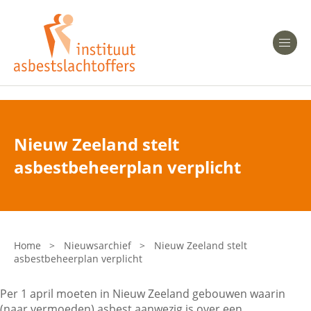
Heeft u Mesothelioom?
Men
Heeft u Asbestose?
Professionals
Nieuw Zeeland stelt
Bent u arts?
asbestbeheerplan verplicht
Asbest en Gezondheid
Bent u werkgever of verzekeraar?
Laatste nieuws
Home
>
Nieuwsarchief
>
Nieuw Zeeland stelt
asbestbeheerplan verplicht
Onze organisatie
Per 1 april moeten in Nieuw Zeeland gebouwen waarin
Veelgestelde vragen
(naar vermoeden) asbest aanwezig is over een