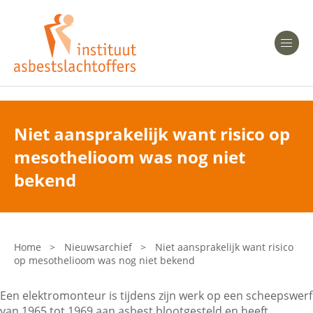
Heeft u Mesothelioom?
Men
Heeft u Asbestose?
Professionals
Niet aansprakelijk want risico op
mesothelioom was nog niet
Bent u arts?
Asbest en Gezondheid
bekend
Bent u werkgever of verzekeraar?
Laatste nieuws
Home
>
Nieuwsarchief
>
Niet aansprakelijk want risico
op mesothelioom was nog niet bekend
Onze organisatie
Een elektromonteur is tijdens zijn werk op een scheepswerf
Veelgestelde vragen
van 1965 tot 1969 aan asbest blootgesteld en heeft