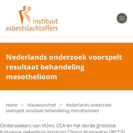
Heeft u Mesothelioom?
Men
Heeft u Asbestose?
Professionals
Nederlands onderzoek voorspelt
resultaat behandeling
Bent u arts?
Asbest en Gezondheid
mesothelioom
Bent u werkgever of verzekeraar?
Laatste nieuws
Home
>
Nieuwsarchief
>
Nederlands onderzoek
voorspelt resultaat behandeling mesothelioom
Onze organisatie
Onderzoekers van VUmc CCA en het derde grootste
Veelgestelde vragen
Italiaanse ziekenhuis Instituto Clinico Humanitas (IRCCS)