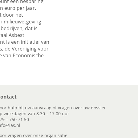
punt een besparing
n euro per jaar.
t door het
en milieuwetgeving
edrijven, dat is
raal Asbest
 is een initiatief van
, de Vereniging voor
rie van Economische
ontact
oor hulp bij uw aanvraag of vragen over uw dossier
p werkdagen van 8.30 – 17.00 uur
79 – 750 71 50
nfo@ias.nl
oor vragen over onze organisatie