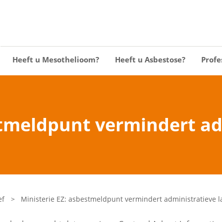
Heeft u Mesothelioom?
Heeft u Asbestose?
Profe
stmeldpunt vermindert ad
ef
>
Ministerie EZ: asbestmeldpunt vermindert administratieve l