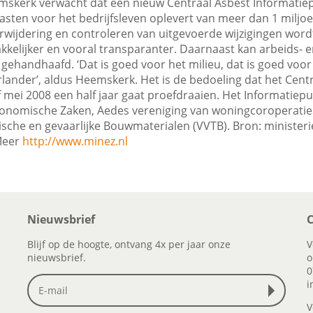
mskerk verwacht dat een nieuw Centraal Asbest Informatie
asten voor het bedrijfsleven oplevert van meer dan 1 miljoe
wijdering en controleren van uitgevoerde wijzigingen word
kelijker en vooral transparanter. Daarnaast kan arbeids- 
handhaafd. ‘Dat is goed voor het milieu, dat is goed voor b
lander’, aldus Heemskerk. Het is de bedoeling dat het Cent
mei 2008 een half jaar gaat proefdraaien. Het Informatiepunt
conomische Zaken, Aedes vereniging van woningcoroperaties
ische en gevaarlijke Bouwmaterialen (VVTB). Bron: ministe
 Meer
http://www.minez.nl
Nieuwsbrief
C
Blijf op de hoogte, ontvang 4x per jaar onze
V
nieuwsbrief.
o
0
i
V