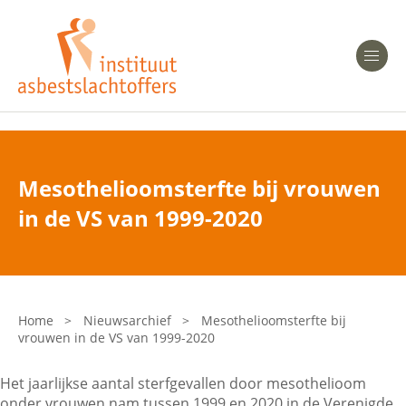
Heeft u Mesothelioom?
Men
Heeft u Asbestose?
Professionals
Mesothelioomsterfte bij vrouwen
Bent u arts?
in de VS van 1999-2020
Asbest en Gezondheid
Bent u werkgever of verzekeraar?
Laatste nieuws
Home
>
Nieuwsarchief
>
Mesothelioomsterfte bij
vrouwen in de VS van 1999-2020
Onze organisatie
Het jaarlijkse aantal sterfgevallen door mesothelioom
Veelgestelde vragen
onder vrouwen nam tussen 1999 en 2020 in de Verenigde