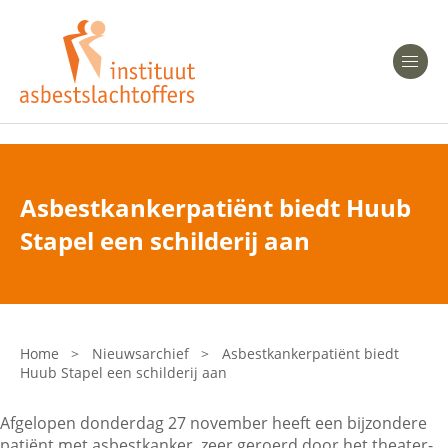
Heeft u Mesothelioom?
Men
Heeft u Asbestose?
Professionals
Asbestkankerpatiënt biedt Huub
Bent u arts?
Stapel een schilderij aan
Asbest en Gezondheid
Bent u werkgever of verzekeraar?
Laatste nieuws
Home
>
Nieuwsarchief
>
Asbestkankerpatiënt biedt
Huub Stapel een schilderij aan
Onze organisatie
Afgelopen donderdag 27 november heeft een bijzondere
Veelgestelde vragen
patiënt met asbestkanker, zeer geroerd door het theater-