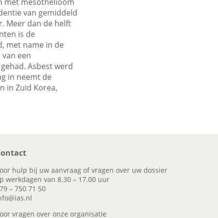
en met mesothelioom
dentie van gemiddeld
r. Meer dan de helft
nten is de
d, met name in de
e van een
n gehad. Asbest werd
ng in neemt de
n in Zuid Korea,
.
ontact
oor hulp bij uw aanvraag of vragen over uw dossier
p werkdagen van 8.30 – 17.00 uur
79 – 750 71 50
nfo@ias.nl
oor vragen over onze organisatie