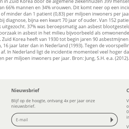
ijn in Zuid Korea door de algemene ziekenhuizen 399 mens
van 66% mannen en 34% vrouwen. Dit komt neer op een inci
 of minder dan 1 patient (0,83) per miljoen inwoners per jaa
bij diagnose, bijna een kwart 70 jaar of ouder. Van 152 patie
k uitgezocht. 37% was beroepsmatig aan asbest blootgestel
 oorzaak in asbest in het milieu bijvoorbeeld als omwonend
n. Zuid Korea heeft van 1930 tot begin jaren 90 asbestmijne
 16 jaar later dan in Nederland (1993). Tegen de voorspelli
 af. In Nederland ligt de incidentie momenteel veel hoger da
 per miljoen inwoners per jaar. Bron: Jung, S.H. e.a. (2012)
Nieuwsbrief
C
Blijf op de hoogte, ontvang 4x per jaar onze
V
nieuwsbrief.
o
0
i
V