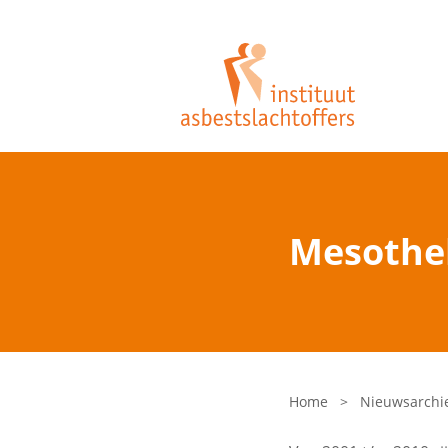
Mesothel
Home
>
Nieuwsarchi