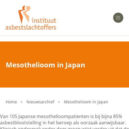
Heeft u Mesothelioom?
Men
Heeft u Asbestose?
Professionals
Mesothelioom in Japan
Bent u arts?
Asbest en Gezondheid
Bent u werkgever of verzekeraar?
Laatste nieuws
Home
>
Nieuwsarchief
>
Mesothelioom in Japan
Onze organisatie
Van 105 Japanse mesothelioompatienten is bij bijna 85%
asbestblootstelling in het beroep als oorzaak aanwijsbaar.
Veelgestelde vragen