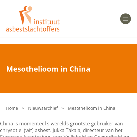
Heeft u Mesothelioom?
Men
Heeft u Asbestose?
Professionals
Mesothelioom in China
Bent u arts?
Asbest en Gezondheid
Bent u werkgever of verzekeraar?
Laatste nieuws
Home
>
Nieuwsarchief
>
Mesothelioom in China
Onze organisatie
China is momenteel s werelds grootste gebruiker van
chrysotiel (wit) asbest. Jukka Takala, directeur van het
Veelgestelde vragen