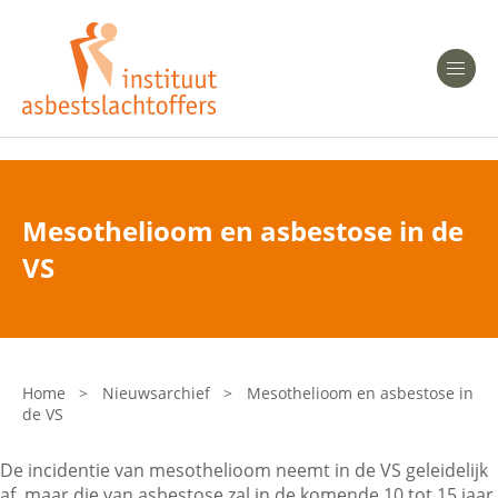
Heeft u Mesothelioom?
Men
Heeft u Asbestose?
Professionals
Mesothelioom en asbestose in de
Bent u arts?
VS
Asbest en Gezondheid
Bent u werkgever of verzekeraar?
Laatste nieuws
Home
>
Nieuwsarchief
>
Mesothelioom en asbestose in
de VS
Onze organisatie
De incidentie van mesothelioom neemt in de VS geleidelijk
Veelgestelde vragen
af, maar die van asbestose zal in de komende 10 tot 15 jaar