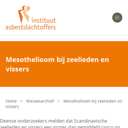
Heeft u Mesothelioom?
Men
Heeft u Asbestose?
Professionals
Mesothelioom bij zeelieden en
Bent u arts?
vissers
Asbest en Gezondheid
Bent u werkgever of verzekeraar?
Laatste nieuws
Home
>
Nieuwsarchief
>
Mesothelioom bij zeelieden en
vissers
Onze organisatie
Deense onderzoekers melden dat Scandinavische
Veelgestelde vragen
zeelieden en vissers een groter dan gemiddeld risico op