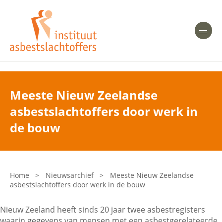
Heeft u Mesothelioom?
Men
Heeft u Asbestose?
Professionals
Meeste Nieuw Zeelandse
asbestslachtoffers door werk in
Bent u arts?
Asbest en Gezondheid
de bouw
Bent u werkgever of verzekeraar?
Laatste nieuws
Home
>
Nieuwsarchief
>
Meeste Nieuw Zeelandse
asbestslachtoffers door werk in de bouw
Onze organisatie
Nieuw Zeeland heeft sinds 20 jaar twee asbestregisters
Veelgestelde vragen
waarin gegevens van mensen met een asbestgerelateerde