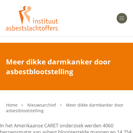
Heeft u Mesothelioom?
Men
Heeft u Asbestose?
Professionals
Meer dikke darmkanker door
Bent u arts?
asbestblootstelling
Asbest en Gezondheid
Bent u werkgever of verzekeraar?
Laatste nieuws
Home
>
Nieuwsarchief
>
Meer dikke darmkanker door
asbestblootstelling
Onze organisatie
In het Amerikaanse CARET onderzoek werden 4060
Veelgestelde vragen
beroepsmatig aan asbest blootgestelde mannen en 14.254