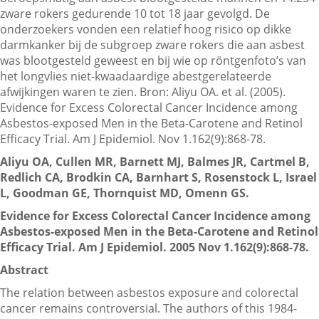
zware rokers gedurende 10 tot 18 jaar gevolgd. De
onderzoekers vonden een relatief hoog risico op dikke
darmkanker bij de subgroep zware rokers die aan asbest
Contactgegevens
was blootgesteld geweest en bij wie op röntgenfoto’s van
het longvlies niet-kwaadaardige abestgerelateerde
afwijkingen waren te zien. Bron: Aliyu OA. et al. (2005).
Zoeken
Evidence for Excess Colorectal Cancer Incidence among
Asbestos-exposed Men in the Beta-Carotene and Retinol
Efficacy Trial. Am J Epidemiol. Nov 1.162(9):868-78.
Aliyu OA, Cullen MR, Barnett MJ, Balmes JR, Cartmel B,
Redlich CA, Brodkin CA, Barnhart S, Rosenstock L, Israel
L, Goodman GE, Thornquist MD, Omenn GS.
Evidence for Excess Colorectal Cancer Incidence among
Asbestos-exposed Men in the Beta-Carotene and Retinol
Efficacy Trial. Am J Epidemiol. 2005 Nov 1.162(9):868-78.
Abstract
The relation between asbestos exposure and colorectal
cancer remains controversial. The authors of this 1984-