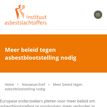
Heeft u Mesothelioom?
Men
Heeft u Asbestose?
Professionals
Meer beleid tegen
Bent u arts?
asbestblootstelling nodig
Asbest en Gezondheid
Bent u werkgever of verzekeraar?
Laatste nieuws
Home
>
Nieuwsarchief
>
Meer beleid tegen
asbestblootstelling nodig
Onze organisatie
Europese onderzoekers pleiten voor meer beleid om
Veelgestelde vragen
asbestblootstelling te voorkomen: meer verboden in