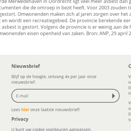
rde Merwedehaven in Dordrecht ligt veel meer asbest dan 
cumenten die de omroep in bezit heeft. Voor 2003 zouden 
n gestort. Omwonenden maken zich al jaren zorgen over het a
ht en wordt een recreatiegebied. De provincie berekende eer
 asbest is gestort. Volgens de provincie is er weinig aan d
Omwonenden eisen openheid van zaken. Bron: ANP, 29 april 
Nieuwsbrief
C
Blijf op de hoogte, ontvang 4x per jaar onze
V
nieuwsbrief.
o
0
i
V
o
Lees
hier
onze laatste nieuwsbrief!
0
Privacy
s
U kunt uw cookie voorkeuren aanpassen.