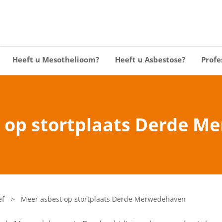
Heeft u Mesothelioom?
Heeft u Asbestose?
Profe
 op stortplaats Derde 
ef
>
Meer asbest op stortplaats Derde Merwedehaven