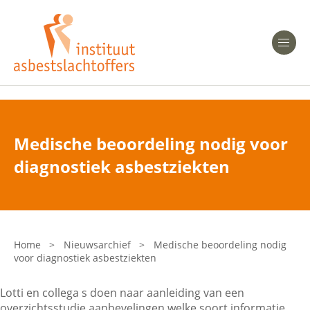
Heeft u Mesothelioom?
Men
Heeft u Asbestose?
Professionals
Medische beoordeling nodig voor
Bent u arts?
diagnostiek asbestziekten
Asbest en Gezondheid
Bent u werkgever of verzekeraar?
Laatste nieuws
Home
>
Nieuwsarchief
>
Medische beoordeling nodig
voor diagnostiek asbestziekten
Onze organisatie
Lotti en collega s doen naar aanleiding van een
Veelgestelde vragen
overzichtsstudie aanbevelingen welke soort informatie