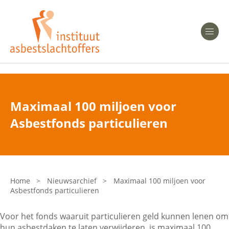
Heeft u Mesothelioom?
Men
Heeft u Asbestose?
Professionals
Maximaal 100 miljoen voor
Bent u arts?
Asbestfonds particulieren
Asbest en Gezondheid
Bent u werkgever of verzekeraar?
Laatste nieuws
Home
>
Nieuwsarchief
>
Maximaal 100 miljoen voor
Asbestfonds particulieren
Onze organisatie
Voor het fonds waaruit particulieren geld kunnen lenen om
Veelgestelde vragen
hun asbestdaken te laten verwijderen, is maximaal 100