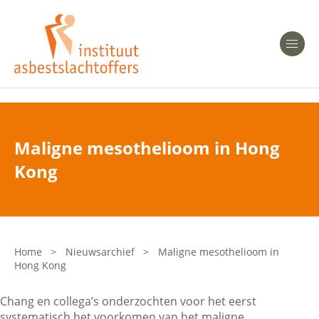
Heeft u Mesothelioom?
Men
Heeft u Asbestose?
Professionals
Maligne mesothelioom in Hong
Bent u arts?
Kong
Asbest en Gezondheid
Bent u werkgever of verzekeraar?
Laatste nieuws
Home
>
Nieuwsarchief
>
Maligne mesothelioom in
Hong Kong
Onze organisatie
Chang en collega’s onderzochten voor het eerst
Veelgestelde vragen
systematisch het voorkomen van het maligne