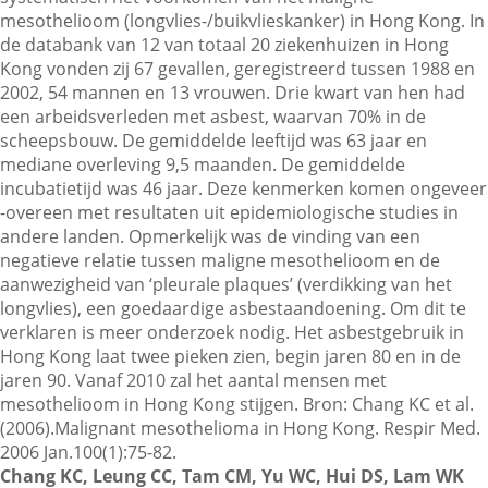
mesothelioom (longvlies-/buikvlieskanker) in Hong Kong. In
de databank van 12 van totaal 20 ziekenhuizen in Hong
Kong vonden zij 67 gevallen, geregistreerd tussen 1988 en
Contactgegevens
2002, 54 mannen en 13 vrouwen. Drie kwart van hen had
een arbeidsverleden met asbest, waarvan 70% in de
scheepsbouw. De gemiddelde leeftijd was 63 jaar en
Zoeken
mediane overleving 9,5 maanden. De gemiddelde
incubatietijd was 46 jaar. Deze kenmerken komen ongeveer
-overeen met resultaten uit epidemiologische studies in
andere landen. Opmerkelijk was de vinding van een
negatieve relatie tussen maligne mesothelioom en de
aanwezigheid van ‘pleurale plaques’ (verdikking van het
longvlies), een goedaardige asbestaandoening. Om dit te
verklaren is meer onderzoek nodig. Het asbestgebruik in
Hong Kong laat twee pieken zien, begin jaren 80 en in de
jaren 90. Vanaf 2010 zal het aantal mensen met
mesothelioom in Hong Kong stijgen. Bron: Chang KC et al.
(2006).Malignant mesothelioma in Hong Kong. Respir Med.
2006 Jan.100(1):75-82.
Chang KC, Leung CC, Tam CM, Yu WC, Hui DS, Lam WK