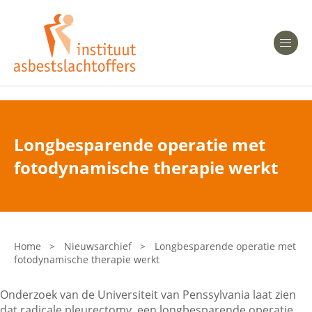
Heeft u Mesothelioom?
Men
Heeft u Asbestose?
Professionals
Longbesparende operatie met
Bent u arts?
fotodynamische therapie werkt
Asbest en Gezondheid
Bent u werkgever of verzekeraar?
Laatste nieuws
Home
>
Nieuwsarchief
>
Longbesparende operatie met
fotodynamische therapie werkt
Onze organisatie
Onderzoek van de Universiteit van Penssylvania laat zien
Veelgestelde vragen
dat radicale pleurectomy, een longbesparende operatie,