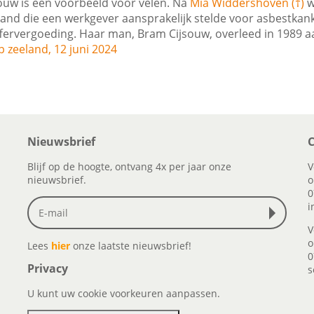
souw is een voorbeeld voor velen. Na
Mia Widdershoven (†)
w
and die een werkgever aansprakelijk stelde voor asbestkank
offervergoeding. Haar man, Bram Cijsouw, overleed in 1989 a
 zeeland, 12 juni 2024
Nieuwsbrief
C
Blijf op de hoogte, ontvang 4x per jaar onze
V
nieuwsbrief.
o
0
i
V
o
Lees
hier
onze laatste nieuwsbrief!
0
Privacy
s
U kunt uw cookie voorkeuren aanpassen.