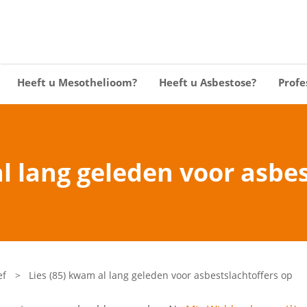
Heeft u Mesothelioom?
Heeft u Asbestose?
Profe
l lang geleden voor asbe
ef
>
Lies (85) kwam al lang geleden voor asbestslachtoffers op