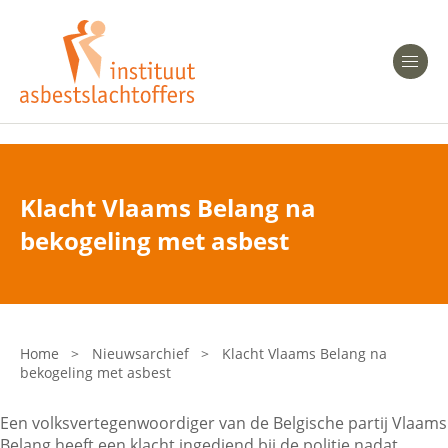
Heeft u Mesothelioom?
Men
Heeft u Asbestose?
Professionals
Klacht Vlaams Belang na
Bent u arts?
bekogeling met asbest
Asbest en Gezondheid
Bent u werkgever of verzekeraar?
Laatste nieuws
Home
>
Nieuwsarchief
>
Klacht Vlaams Belang na
bekogeling met asbest
Onze organisatie
Een volksvertegenwoordiger van de Belgische partij Vlaams
Veelgestelde vragen
Belang heeft een klacht ingediend bij de politie nadat