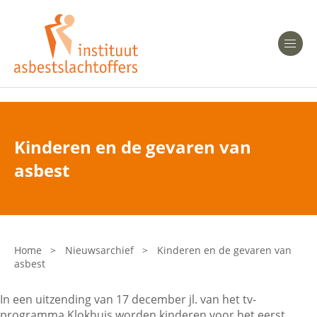
Heeft u Mesothelioom?
Men
Heeft u Asbestose?
Professionals
Kinderen en de gevaren van
Bent u arts?
asbest
Asbest en Gezondheid
Bent u werkgever of verzekeraar?
Laatste nieuws
Home
>
Nieuwsarchief
>
Kinderen en de gevaren van
asbest
Onze organisatie
In een uitzending van 17 december jl. van het tv-
Veelgestelde vragen
programma Klokhuis worden kinderen voor het eerst