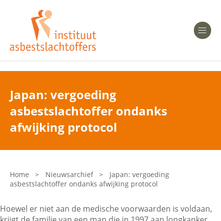
Heeft u Mesothelioom?
Men
Heeft u Asbestose?
Professionals
Japan: vergoeding
asbestslachtoffer ondanks
Bent u arts?
Asbest en Gezondheid
afwijking protocol
Bent u werkgever of verzekeraar?
Laatste nieuws
Home
>
Nieuwsarchief
>
Japan: vergoeding
asbestslachtoffer ondanks afwijking protocol
Onze organisatie
Hoewel er niet aan de medische voorwaarden is voldaan,
Veelgestelde vragen
krijgt de familie van een man die in 1997 aan longkanker