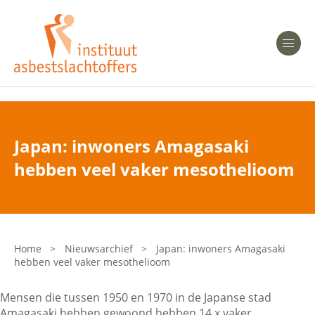
Heeft u Mesothelioom?
Men
Heeft u Asbestose?
Professionals
Japan: inwoners Amagasaki
Bent u arts?
hebben veel vaker mesothelioom
Asbest en Gezondheid
Bent u werkgever of verzekeraar?
Laatste nieuws
Home
>
Nieuwsarchief
>
Japan: inwoners Amagasaki
hebben veel vaker mesothelioom
Onze organisatie
Mensen die tussen 1950 en 1970 in de Japanse stad
Veelgestelde vragen
Amagasaki hebben gewoond hebben 14 x vaker