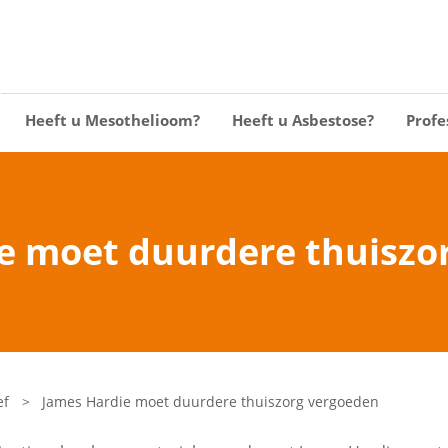
Heeft u Mesothelioom?
Heeft u Asbestose?
Profe
e moet duurdere thuiszo
ef
>
James Hardie moet duurdere thuiszorg vergoeden