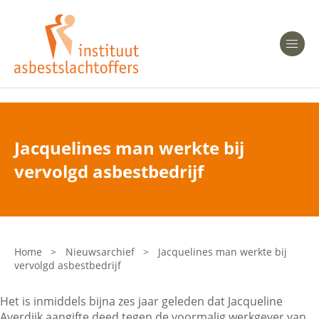
Heeft u Mesothelioom?
Men
Heeft u Asbestose?
Professionals
Jacquelines man werkte bij
Bent u arts?
vervolgd asbestbedrijf
Asbest en Gezondheid
Bent u werkgever of verzekeraar?
Laatste nieuws
Home
>
Nieuwsarchief
>
Jacquelines man werkte bij
vervolgd asbestbedrijf
Onze organisatie
Het is inmiddels bijna zes jaar geleden dat Jacqueline
Veelgestelde vragen
Averdijk aangifte deed tegen de voormalig werkgever van