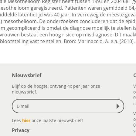
nale Mesothelioom Register heeft tussen 1993 en 2004 681 ge
 mesothelioom geregistreerd. Patienten waren gemiddeld 64,
ddelde latentietijd was 40 jaar. In verreweg de meeste geva
es) mesothelioom. De onderzoekers concluderen dat de epid
m gecompliceerd is omdat de diagnose moeilijk te stellen is
 vrouwen bestaat een hoog risico op misdiagnose. Dit maakt
lootstelling vast te stellen. Bron: Marinaccio, A. e.a. (2010).
Nieuwsbrief
C
Blijf op de hoogte, ontvang 4x per jaar onze
V
nieuwsbrief.
o
0
i
V
o
Lees
hier
onze laatste nieuwsbrief!
0
Privacy
s