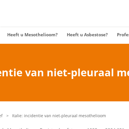
Heeft u Mesothelioom?
Heeft u Asbestose?
Profe
identie van niet-pleuraal 
ef
>
Italie: incidentie van niet-pleuraal mesothelioom