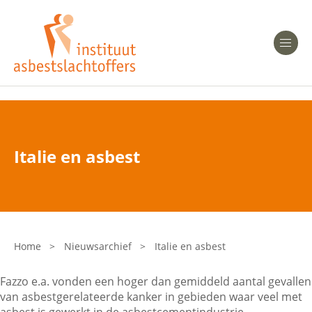
Heeft u Mesothelioom?
Men
Heeft u Asbestose?
Professionals
Italie en asbest
Bent u arts?
Asbest en Gezondheid
Bent u werkgever of verzekeraar?
Laatste nieuws
Home
>
Nieuwsarchief
>
Italie en asbest
Onze organisatie
Fazzo e.a. vonden een hoger dan gemiddeld aantal gevallen
van asbestgerelateerde kanker in gebieden waar veel met
Veelgestelde vragen