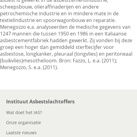
asbest is gewerkt in de asbestcementindustrie,
scheepsbouw, olieraffinaderijen en andere
petrochemische industrie en in mindere mate in de
Contactgegevens
textielindustrie en spoorwagonbouw en reparatie.
Menegozzo e.a. analyseerden de medische gegevens van
1247 mannen die tussen 1950 en 1986 in een Italiaanse
asbestcementfabriek hadden gewerkt. Zij vonden bij deze
Zoeken
groep een hoger dan gemiddeld sterftecijfer voor
asbestose, longkanker, pleuraal (longvlies) en peritoneaal
(buikvlies)mesothelioom. Bron: Fazzo, L. e.a. (2011);
Menegozzo, S. e.a. (2011).
Instituut Asbestslachtoffers
Wat doet het IAS?
Onze organisatie
Laatste nieuws