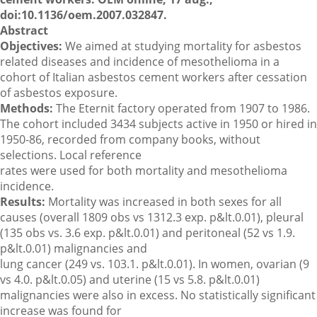
doi:10.1136/oem.2007.032847.
Abstract
Objectives:
We aimed at studying mortality for asbestos
related diseases and incidence of mesothelioma in a
cohort of Italian asbestos cement workers after cessation
of asbestos exposure.
Methods:
The Eternit factory operated from 1907 to 1986.
The cohort included 3434 subjects active in 1950 or hired in
1950-86, recorded from company books, without
selections. Local reference
rates were used for both mortality and mesothelioma
incidence.
Results:
Mortality was increased in both sexes for all
causes (overall 1809 obs vs 1312.3 exp. p&lt.0.01), pleural
(135 obs vs. 3.6 exp. p&lt.0.01) and peritoneal (52 vs 1.9.
p&lt.0.01) malignancies and
lung cancer (249 vs. 103.1. p&lt.0.01). In women, ovarian (9
vs 4.0. p&lt.0.05) and uterine (15 vs 5.8. p&lt.0.01)
malignancies were also in excess. No statistically significant
increase was found for