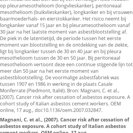
op pleuramesothelioom (longvlieskanker), peritoneaal
mesothelioom (buikvlieskanker), longkanker en bij vrouwen
baarmoederhals- en eierstokkanker. Het risico neemt bij
Contactgegevens
longkanker vanaf 15 jaar en bij pleuramesothelioom vanaf
30 jaar na het laatste moment van asbestblootstelling af.
De piek in de latentietijd, de periode tussen het eerste
Zoeken
moment van blootstelling en de ontdekking van de ziekte,
ligt bij longkanker tussen de 30 en 40 jaar en bij pleura
mesothelioom tussen de 30 en 50 jaar. Bij peritoneaal
mesothelioom vertoont deze een continue stijgende lijn tot
meer dan 50 jaar na het eerste moment van
asbestblootstelling. De voormalige asbestfabriek was
tussen 1907 en 1986 in werking in de plaats Casale
Monferrate (Piedmont, Italië). Bron: Magnani, C. et al.,
(2007). Cancer risk after cessation of asbestos exposure. A
cohort study of Italian asbestos cement workers. OEM
online, 17 aug., doi:10.1136/oem.2007.032847.
Magnani, C. et al., (2007). Cancer risk after cessation of
asbestos exposure. A cohort study of Italian asbestos
cement workers. OEM online, 17 aug.,