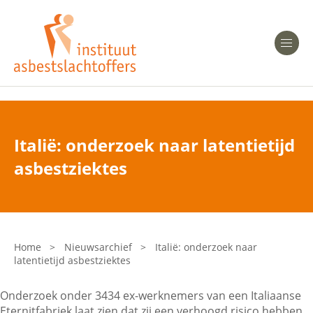
Heeft u Mesothelioom?
Men
Heeft u Asbestose?
Professionals
Italië: onderzoek naar latentietijd
Bent u arts?
asbestziektes
Asbest en Gezondheid
Bent u werkgever of verzekeraar?
Laatste nieuws
Home
>
Nieuwsarchief
>
Italië: onderzoek naar
latentietijd asbestziektes
Onze organisatie
Onderzoek onder 3434 ex-werknemers van een Italiaanse
Veelgestelde vragen
Eternitfabriek laat zien dat zij een verhoogd risico hebben