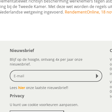
lementatiewet richtlijn bescherming werknemers tegen asb
ling bij de Tweede Kamer. Met deze wet worden de regels u
e Nederlandse wetgeving ingevoerd.
RendementOnline, 18 n
Nieuwsbrief
C
Blijf op de hoogte, ontvang 4x per jaar onze
V
nieuwsbrief.
o
0
i
V
o
Lees
hier
onze laatste nieuwsbrief!
0
Privacy
s
U kunt uw cookie voorkeuren aanpassen.