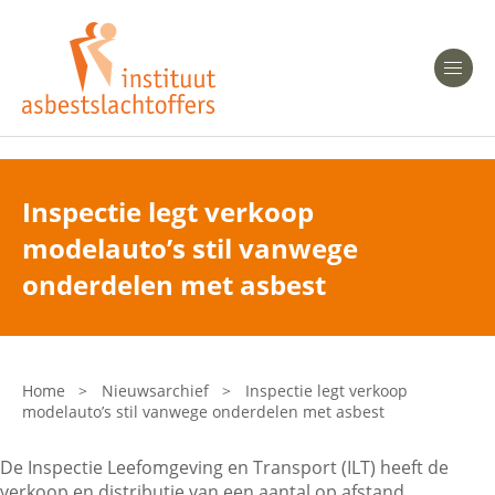
Heeft u Mesothelioom?
Men
Heeft u Asbestose?
Professionals
Inspectie legt verkoop
modelauto’s stil vanwege
Bent u arts?
Asbest en Gezondheid
onderdelen met asbest
Bent u werkgever of verzekeraar?
Laatste nieuws
Home
>
Nieuwsarchief
>
Inspectie legt verkoop
modelauto’s stil vanwege onderdelen met asbest
Onze organisatie
De Inspectie Leefomgeving en Transport (ILT) heeft de
Veelgestelde vragen
verkoop en distributie van een aantal op afstand